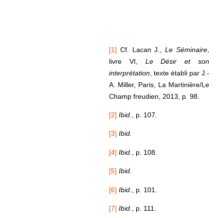
[1]
Cf. Lacan J.,
Le Séminaire
,
livre VI,
Le Désir et son
interprétation
, texte établi par J.-
A. Miller, Paris, La Martinière/Le
Champ freudien, 2013, p. 98.
[2]
Ibid
., p. 107.
[3]
Ibid.
[4]
Ibid
., p. 108.
[5]
Ibid.
[6]
Ibid
., p. 101.
[7]
Ibid
., p. 111.