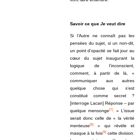
Savoir ce que
Je
veut dire
Si l’Autre ne connaît pas les
pensées du sujet, si un non-dit,
un point d’opacité se fait jour au
cœur du sujet inaugurant la
logique de l’inconscient,
comment, à partir de là, «
communiquer aux autres
quelque chose qui s’est
constitué comme secret ?
[interroge Lacan] Réponse – par
[7]
quelque mensonge
. » L’issue
serait donc celle de « la vérité
[8]
menteuse
» qui révèle et
[9]
masque à la fois
cette division.