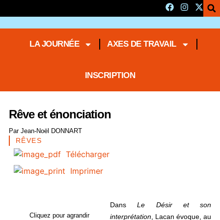
LA JOURNÉE
AXES DE TRAVAIL
INSCRIPTION
Rêve et énonciation
Par
Jean-Noël DONNART
RÊVES
Télécharger
Imprimer
Dans
Le Désir et son
Cliquez pour agrandir
interprétation
, Lacan évoque, au