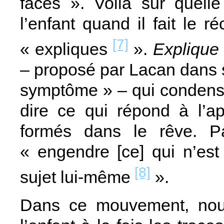
faces ». Voilà sur quelle
l’enfant quand il fait le 
[7]
« expliques
».
Explique
– proposé par Lacan dans 
symptôme » – qui conden
dire ce qui répond à l’ap
formés dans le rêve. Par
« engendre [ce] qui n’est p
[8]
sujet lui-même
».
Dans ce mouvement, nous