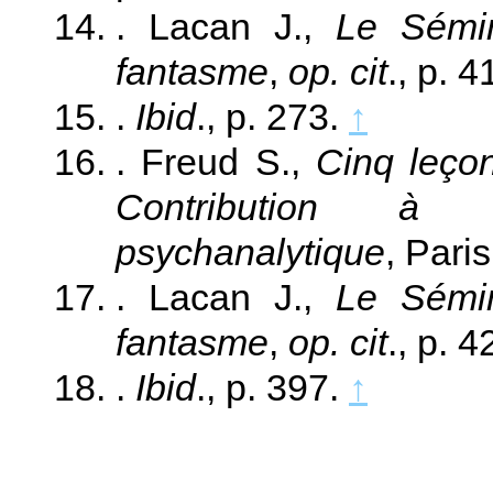
. Lacan J.,
Le Sémin
fantasme
,
op. cit
., p. 
.
Ibid
., p. 273.
↑
. Freud S.,
Cinq leço
Contribution à 
psychanalytique
, Pari
. Lacan J.,
Le Sémin
fantasme
,
op. cit
., p. 
.
Ibid
., p. 397.
↑