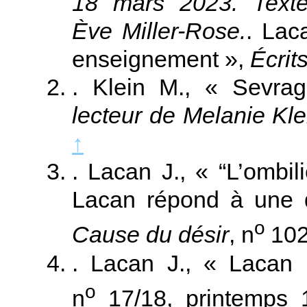
18 mars 2023. Text
Ève Miller-Rose.
. Lac
enseignement »,
Écrit
. Klein M., « Sevra
lecteur de Melanie Kle
↑
. Lacan J., « “L’ombil
Lacan répond à une q
o
Cause du désir
, n
102
. Lacan J., « Lacan
o
n
17/18, printemps 