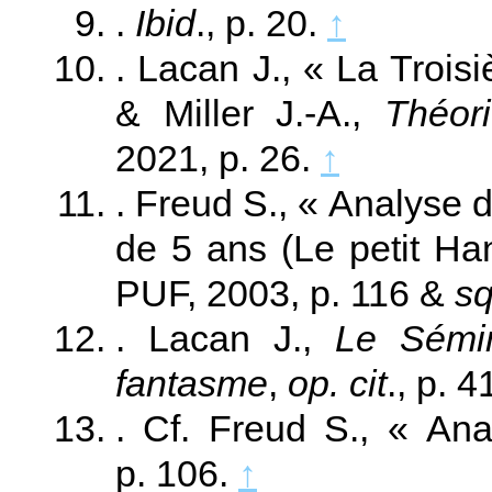
.
Ibid
., p. 20.
↑
. Lacan J., « La Trois
& Miller J.‑A.,
Théor
2021, p. 26.
↑
. Freud S., « Analyse 
de 5 ans (Le petit Ha
PUF, 2003, p. 116 &
s
. Lacan J.,
Le Sémin
fantasme
,
op. cit
., p. 
. Cf. Freud S., « An
p. 106.
↑