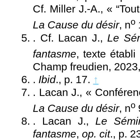
Cf. Miller J.‑A., « “To
o
La Cause du désir
, n
. Cf. Lacan J.,
Le Sém
fantasme
, texte établi
Champ freudien, 2023,
.
Ibid
., p. 17.
↑
. Lacan J., « Confére
o
La Cause du désir
, n
. Lacan J.,
Le Sémin
fantasme
,
op. cit
., p. 2