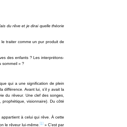
ais du rêve et je dirai quelle théorie
 le traiter comme un pur produit de
es des enfants ? Les interprétons-
du sommeil » ?
ue qui a une signification de plein
différence. Avant lui, s’il y avait la
vie du rêveur. Une clef des songes,
, prophétique, visionnaire). Du côté
 appartient à celui qui rêve. À cette
[1]
ion le rêveur lui-même.
» C’est par