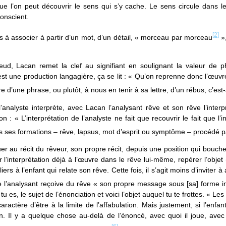
que l’on peut découvrir le sens qui s’y cache. Le sens circule dans
conscient.
[2]
nts à associer à partir d’un mot, d’un détail, « morceau par morceau
»,
reud, Lacan remet la clef au signifiant en soulignant la valeur de p
est une production langagière, ça se lit : « Qu’on reprenne donc l’œuv
re d’une phrase, ou plutôt, à nous en tenir à sa lettre, d’un rébus, c’est-
’analyste interprète, avec Lacan l’analysant rêve et son rêve l’interpr
n : « L’interprétation de l’analyste ne fait que recouvrir le fait que l’i
ns ses formations – rêve, lapsus, mot d’esprit ou symptôme – procédé pa
uer au récit du rêveur, son propre récit, depuis une position qui bouchera
r l’interprétation déjà à l’œuvre dans le rêve lui-même, repérer l’objet (
iers à l’enfant qui relate son rêve. Cette fois, il s’agit moins d’inviter 
e l’analysant reçoive du rêve « son propre message sous [sa] forme i
u es, le sujet de l’énonciation et voici l’objet auquel tu te frottes. « L
caractère d’être à la limite de l’affabulation. Mais justement, si l’enfant
on. Il y a quelque chose au-delà de l’énoncé, avec quoi il joue, avec