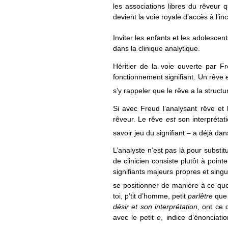
les associations libres du rêveur 
devient la voie royale d’accès à l’in
Inviter les enfants et les adolesce
dans la clinique analytique.
Héritier de la voie ouverte par F
fonctionnement signifiant. Un rêve 
s’y rappeler que le rêve a la structu
Si avec Freud l’analysant rêve et l
rêveur. Le rêve
est
son interprétatio
savoir jeu du signifiant – a déjà da
L’analyste n’est pas là pour substit
de clinicien consiste plutôt à pointe
signifiants majeurs propres et singul
se positionner de manière à ce qu
toi, p’tit d’homme, petit
parlêtre
que t
désir et son interprétation
, ont ce 
avec le petit
e
, indice d’énonciati