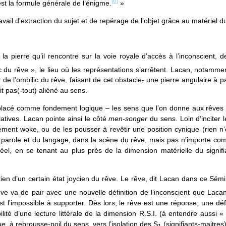
[6]
est la formule générale de l’énigme.
»
avail d’extraction du sujet et de repérage de l’objet grâce au matériel d
 pierre qu’il rencontre sur la voie royale d’accès à l’inconscient, de 
bilic du rêve », le lieu où les représentations s’arrêtent. Lacan, nota
r de l’ombilic du rêve, faisant de cet obstacle
,
une pierre angulaire à pa
t pas(-tout) aliéné au sens.
 placé comme fondement logique – les sens que l’on donne aux rêve
latives. Lacan pointe ainsi le côté
men-songer
du sens. Loin d’inciter
ment woke, ou de les pousser à revêtir une position cynique (rien n’e
a parole et du langage, dans la scène du rêve, mais pas n’importe comm
réel, en se tenant au plus près de la dimension matérielle du signif
intien d’un certain état joycien du rêve. Le rêve, dit Lacan dans ce S
ve va de pair avec une nouvelle définition de l’inconscient que Lacan
l est l’impossible à supporter. Dès lors, le rêve est une réponse, une 
ilité d’une lecture littérale de la dimension R.S.I. (à entendre aussi «
ue
, à rebrousse-poil du sens, vers l’isolation des S
(signifiants-maitres)