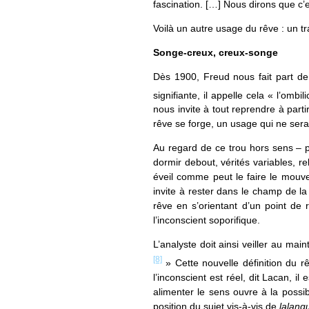
fascination. […] Nous dirons que c’
Voilà un autre usage du rêve : un tr
Songe-creux, creux-songe
Dès 1900, Freud nous fait part de la
signifiante, il appelle cela « l’om
nous invite à tout reprendre à parti
rêve se forge, un usage qui ne serai
Au regard de ce trou hors sens –
dormir debout, vérités variables, re
éveil comme peut le faire le mouve
invite à rester dans le champ de l
rêve en s’orientant d’un point de 
l’inconscient soporifique.
L’analyste doit ainsi veiller au ma
[8]
» Cette nouvelle définition du rê
l’inconscient est réel, dit Lacan, i
alimenter le sens ouvre à la possib
position du sujet vis-à-vis de
lalang