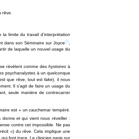
u rêve.
la limite du travail d’interprétation
[7]
mment dans son Séminaire sur Joyce
,
rtir de laquelle un nouvel usage du
s se révèlent comme des
hystoires
à
 les psychanalystes à un quelconque
st que rêve, tout est
fake
), il nous
ent. Il s’agit de faire un usage du
iant, seule manière de contrecarrer
éminaire est « un cauchemar tempéré.
 donne et qui vient nous réveiller :
défense contre cet impossible. Ne pas
 récit ») du rêve. Cela implique une
 qui font trace. Le clinicien parie sur