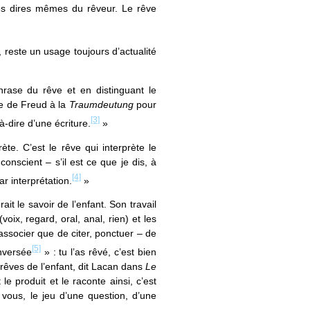
 les dires mêmes du rêveur. Le rêve
 reste un usage toujours d’actualité
hrase du rêve et en distinguant le
re de Freud à la
Traumdeutung
pour
[3]
à-dire d’une écriture.
»
ète. C’est le rêve qui interprète le
nconscient – s’il est ce que je dis, à
[4]
r interprétation.
»
it le savoir de l’enfant. Son travail
voix, regard, oral, anal, rien) et les
à associer que de citer, ponctuer – de
[5]
nversée
» : tu l’as rêvé, c’est bien
es rêves de l’enfant, dit Lacan dans
Le
 le produit et le raconte ainsi, c’est
 vous, le jeu d’une question, d’une