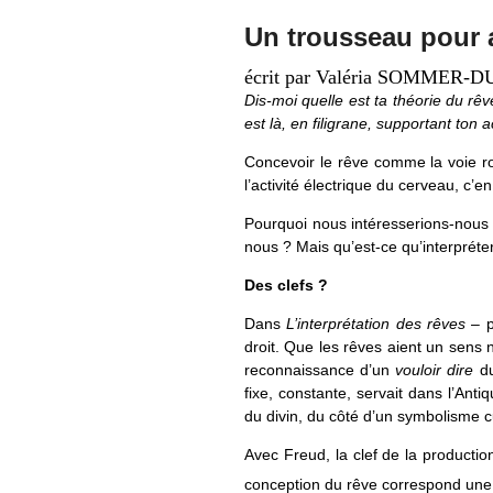
Un trousseau pour 
écrit par Valéria SOMMER-
Dis-moi quelle est ta théorie du rêve
est là, en filigrane, supportant ton a
Concevoir le rêve comme la voie ro
l’activité électrique du cerveau, c’e
Pourquoi nous intéresserions-nous
nous ? Mais qu’est-ce qu’interprét
Des clefs ?
Dans
L’interprétation des rêves
– p
droit. Que les rêves aient un sens n’
reconnaissance d’un
vouloir dire
du
fixe, constante, servait dans l’Ant
du divin, du côté d’un symbolisme cu
Avec Freud, la clef de la production
conception du rêve correspond une p