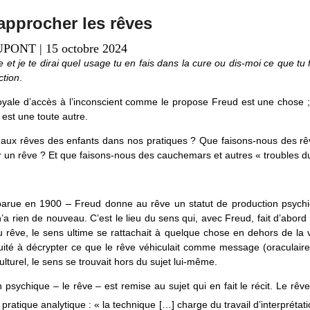
approcher les rêves
DUPONT
|
15 octobre 2024
 et je te dirai quel usage tu en fais dans la cure ou dis-moi ce que tu f
ction
.
yale d’accès à l’inconscient comme le propose Freud est une chose ;
n est une toute autre.
 aux rêves des enfants dans nos pratiques ? Que faisons-nous des rêv
er un rêve ? Et que faisons-nous des cauchemars et autres « troubles 
arue en 1900
–
Freud donne au rêve un statut de production psychiq
a rien de nouveau. C’est le lieu du sens qui, avec Freud, fait d’abord la 
 rêve, le sens ultime se rattachait à quelque chose en dehors de la 
iquité à décrypter ce que le rêve véhiculait comme message (oraculaire
lturel, le sens se trouvait hors du sujet lui-même.
 psychique – le rêve – est remise au sujet qui en fait le récit. Le rêve
ratique analytique : « la technique […] charge du travail d’interprétat