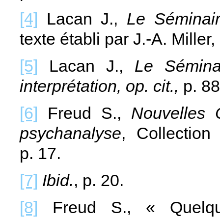
[4]
Lacan J.,
Le Séminai
texte établi par J.-A. Miller,
[5]
Lacan J.,
Le Sémina
interprétation, op. cit.,
p. 88
[6]
Freud S.,
Nouvelles C
psychanalyse
, Collection
p. 17.
[7]
Ibid.
, p. 20.
[8]
Freud S., « Quelque