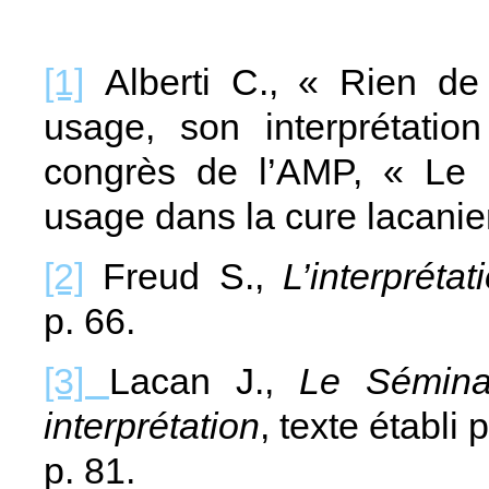
[1]
Alberti C., « Rien de
usage, son interprétation
congrès de l’AMP, « Le r
usage dans la cure lacanie
[2]
Freud S.,
L’interpréta
p. 66.
[3]
Lacan J.,
Le Sémina
interprétation
, texte établi 
p. 81.