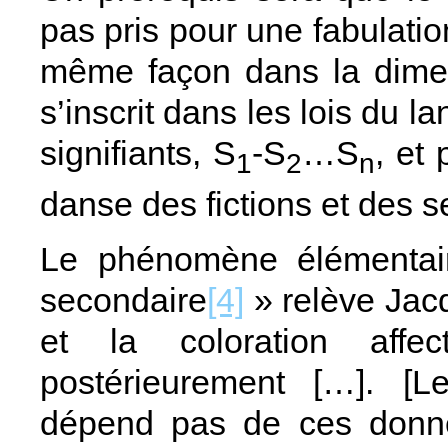
pas pris pour une fabulation
même façon dans la dimen
s’inscrit dans les lois du l
signifiants, S
-S
…S
, et 
1
2
n
danse des fictions et des s
Le phénomène élémentaire
secondaire
[4]
» relève Jacq
et la coloration aff
postérieurement […]. [
dépend pas de ces donnée