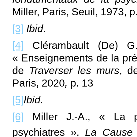
Miller, Paris, Seuil, 1973, p
[3]
Ibid
.
[4]
Clérambault (De) G.-G
« Enseignements de la pré
de
Traverser les murs
, d
Paris, 2020
,
p. 13
[5]
Ibid.
[6]
Miller J.-A., « La 
psychiatres »,
La Cause 