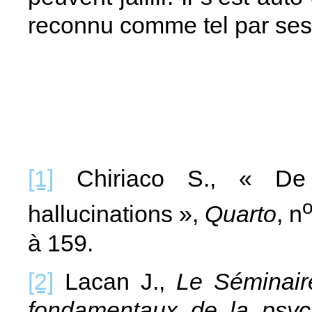
reconnu comme tel par ses 
[1]
Chiriaco S., « De 
hallucinations »,
Quarto
, n
à 159.
[2]
Lacan J.,
Le Séminair
fondamentaux de la psyc